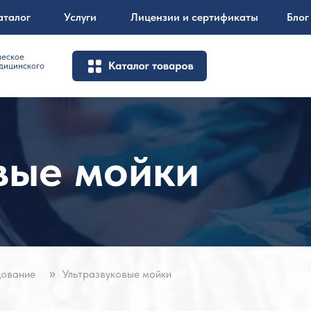
аталог
Услуги
Лицензии и сертификаты
Блог
ческое
дицинского
вые мойки
удование
Ультразвуковые мойки
»