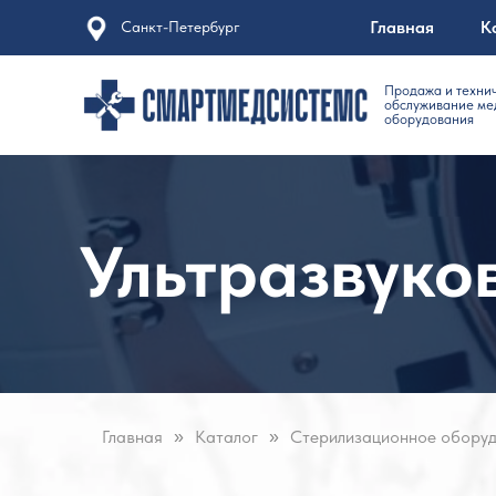
Главная
К
Санкт-Петербург
Продажа и техни
обслуживание ме
оборудования
Ультразвуко
Главная
Каталог
Стерилизационное обор
»
»