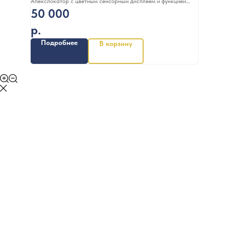
Апекслокатор с цветным сенсорным дисплеем и функцией
50 000
блока управления устройствами комплекса Estus (Россия)
р.
Подробнее
В корзину