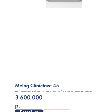
Melag Cliniclave 45
Автоматический автоклав класса B с сенсорным экраном,
3 600 000
105 л
р.
Подробнее
В корзину