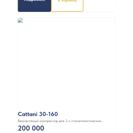
Cattani 30-160
Безмасляный компрессор для 2-х стоматологических
200 000
установок, c осушителем, без кожуха, с ресивером 30 л, 160 л/
мин