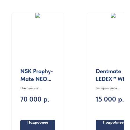
NSK Prophy-
Dentmate
Mate NEO
LEDEX™ WL-
PMNG-BA-P
070
Наконечник
Беспроводная
пескоструйный
светодиодная
70 000
р.
15 000
р.
полимеризационная
лампа LEDEX WL-070
от компании Dentmate
Technology Co
(Тайвань)
Подробнее
Подробнее