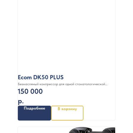
Ecom DK50 PLUS
Безмасляный компрессор для одной стоматологической
150 000
установки без кожуха, без осушителя, с ресивером 25 л, 70 л/
мин
р.
Подробнее
В корзину